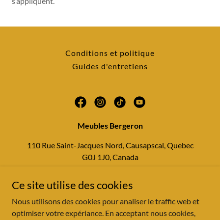
s’appliquent.
Conditions et politique
Guides d'entretiens
Meubles Bergeron
110 Rue Saint-Jacques Nord, Causapscal, Quebec
G0J 1J0, Canada
4187565131
Ce site utilise des cookies
Nous utilisons des cookies pour analiser le traffic web et
Version 2.1
optimiser votre expériance. En acceptant nous cookies,
Copyright © 2023-2026 meublesbergeron.com - All Rights